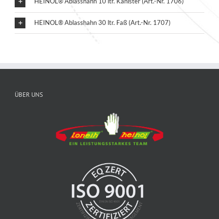
HEINOL® Ablasshahn 10 ltr. Kanister (Art.-Nr. 1706)
HEINOL® Ablasshahn 30 ltr. Faß (Art.-Nr. 1707)
ÜBER UNS