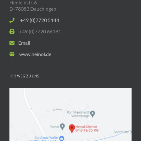
Henleinstr. 6
D-78083 Dauchingen
+49 (0)7720 5144
+49 (0)7720 66181
Email
www.heinol.de
IHR WEG ZU UNS