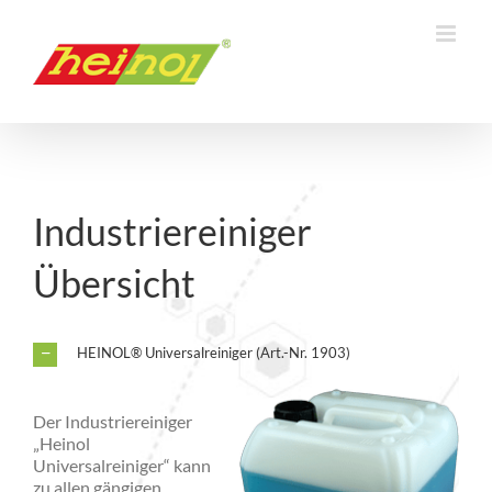
Zum
Inhalt
springen
Industriereiniger
Übersicht
HEINOL® Universalreiniger (Art.-Nr. 1903)
Der Industriereiniger
„Heinol
Universalreiniger“ kann
zu allen gängigen