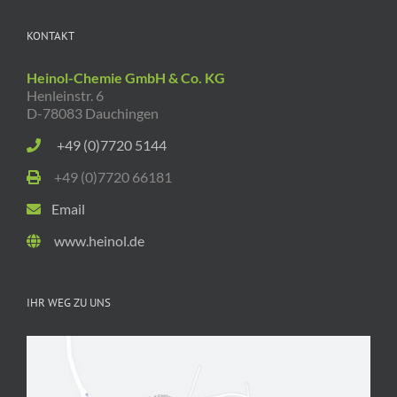
KONTAKT
Heinol-Chemie GmbH & Co. KG
Henleinstr. 6
D-78083 Dauchingen
+49 (0)7720 5144
+49 (0)7720 66181
Email
www.heinol.de
IHR WEG ZU UNS